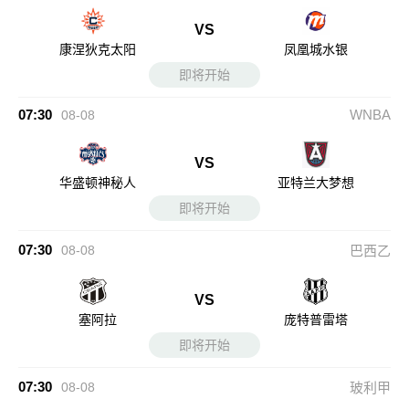
VS
康涅狄克太阳
凤凰城水银
即将开始
07:30
WNBA
08-08
VS
华盛顿神秘人
亚特兰大梦想
即将开始
07:30
08-08
巴西乙
VS
塞阿拉
庞特普雷塔
即将开始
07:30
08-08
玻利甲