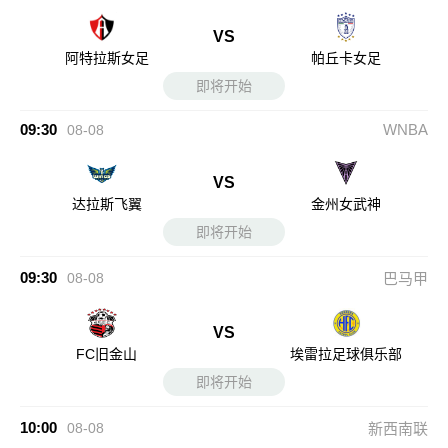
VS
阿特拉斯女足
帕丘卡女足
即将开始
09:30
WNBA
08-08
VS
达拉斯飞翼
金州女武神
即将开始
09:30
08-08
巴马甲
VS
FC旧金山
埃雷拉足球俱乐部
即将开始
10:00
08-08
新西南联