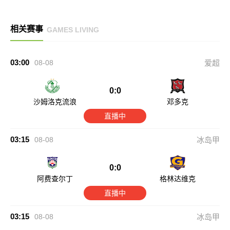
相关赛事
GAMES LIVING
03:00
08-08
爱超
0:0
沙姆洛克流浪
邓多克
直播中
03:15
08-08
冰岛甲
0:0
阿费查尔丁
格林达维克
直播中
03:15
08-08
冰岛甲