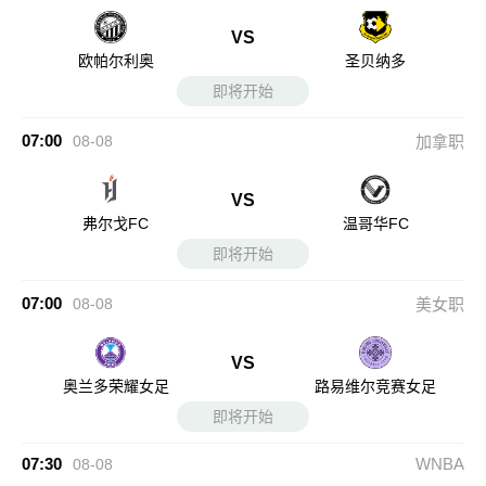
VS
欧帕尔利奥
圣贝纳多
即将开始
07:00
08-08
加拿职
VS
弗尔戈FC
温哥华FC
即将开始
07:00
08-08
美女职
VS
奥兰多荣耀女足
路易维尔竞赛女足
即将开始
07:30
WNBA
08-08