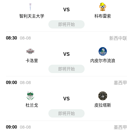
VS
智利天主大学
科布雷索
即将开始
08:30
08-08
新西中联
VS
卡洛里
内皮尔市流浪
即将开始
09:00
08-08
墨西甲
VS
杜兰戈
皮拉塔斯
即将开始
09:00
08-08
墨西甲