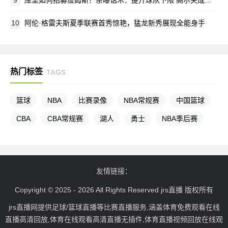
9
库里如何招募詹姆斯？亲曝话术：提升球队下限 高尔夫成关键
10
阿伦·格雷夫斯夏季联赛首秀惊艳，猛龙新秀展现全能身手
热门标签
TAGS
篮球
NBA
比赛录像
NBA常规赛
中国篮球
CBA
CBA常规赛
湖人
勇士
NBA季后赛
友情链接：
Copyright © 2025 - 2026 All Rights Reserved
jrs直播
版权所有
jrs直播网提供足球/篮球直播等比赛直播服务,涵盖体育免费观看在线
直播高清回放,体育在线观看高清直播无插件,体育直播视频回放在线观