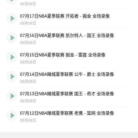
08月08日
07月17日NBA夏季联赛 开拓者 - 掘金 全场录像
08月08日
07月16日NBA夏季联赛 凯尔特人 - 国王 全场录像
08月08日
07月15日NBA夏季联赛 掘金 - 雷霆 全场录像
08月08日
07月14日NBA赌城夏季联赛 公牛 - 爵士 全场录像
08月08日
07月13日NBA赌城夏季联赛 国王 - 奇才 全场录像
08月08日
07月12日NBA赌城夏季联赛 老鹰 - 篮网 全场录像
08月08日