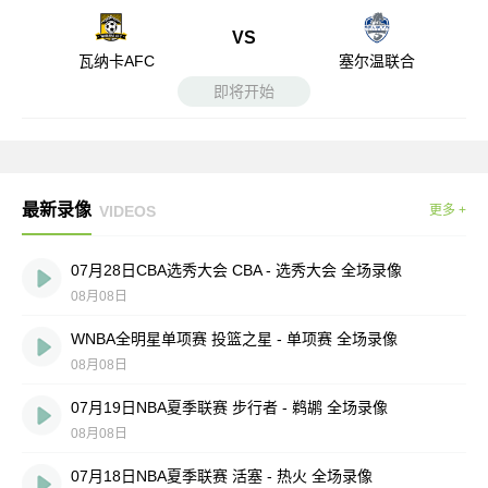
VS
瓦纳卡AFC
塞尔温联合
即将开始
最新录像
VIDEOS
更多 +
07月28日CBA选秀大会 CBA - 选秀大会 全场录像
08月08日
WNBA全明星单项赛 投篮之星 - 单项赛 全场录像
08月08日
07月19日NBA夏季联赛 步行者 - 鹈鹕 全场录像
08月08日
07月18日NBA夏季联赛 活塞 - 热火 全场录像