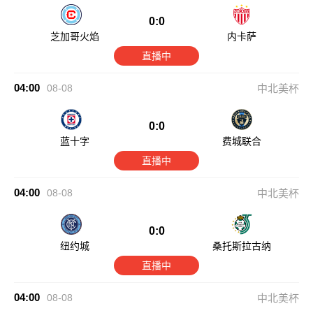
0:0
芝加哥火焰
内卡萨
直播中
04:00
08-08
中北美杯
0:0
蓝十字
费城联合
直播中
04:00
08-08
中北美杯
0:0
纽约城
桑托斯拉古纳
直播中
04:00
08-08
中北美杯