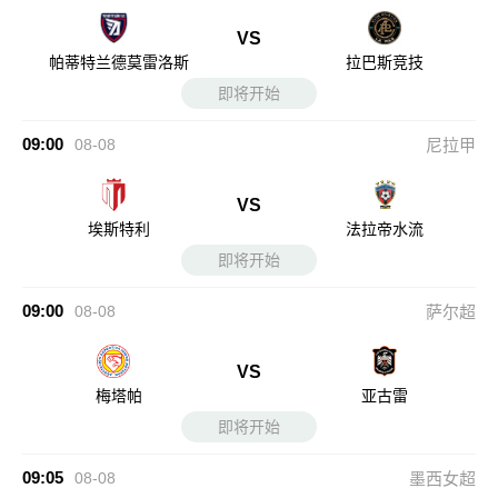
VS
帕蒂特兰德莫雷洛斯
拉巴斯竞技
即将开始
09:00
08-08
尼拉甲
VS
埃斯特利
法拉帝水流
即将开始
09:00
08-08
萨尔超
VS
梅塔帕
亚古雷
即将开始
09:05
08-08
墨西女超