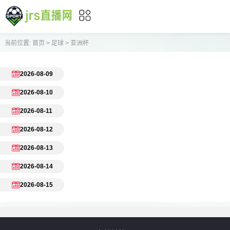
当前位置:
首页
>
足球
>
亚洲杯
2026-08-09
2026-08-10
2026-08-11
2026-08-12
2026-08-13
2026-08-14
2026-08-15