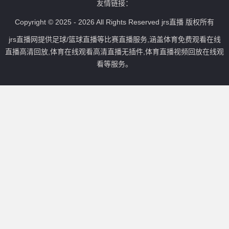
友情链接：
Copyright © 2025 - 2026 All Rights Reserved
jrs直播
版权所有
jrs直播网提供足球/篮球直播等比赛直播服务,涵盖体育免费观看在线
直播高清回放,体育在线观看高清直播无插件,体育直播视频回放在线观
看等服务。