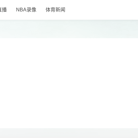
直播
NBA录像
体育新闻