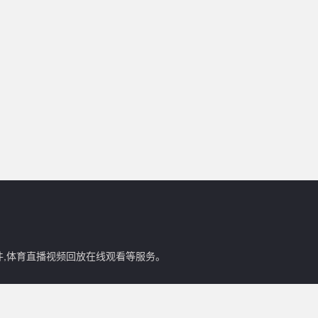
件,体育直播视频回放在线观看等服务。