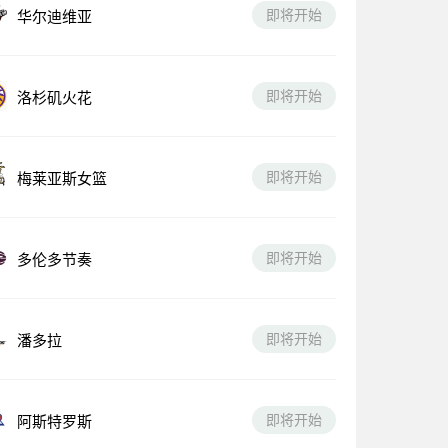
即将开始
华尔迪维亚
即将开始
洛杉矶火花
即将开始
梅莱亚斯女篮
即将开始
多伦多节奏
即将开始
潘多拉
即将开始
阿斯特罗斯