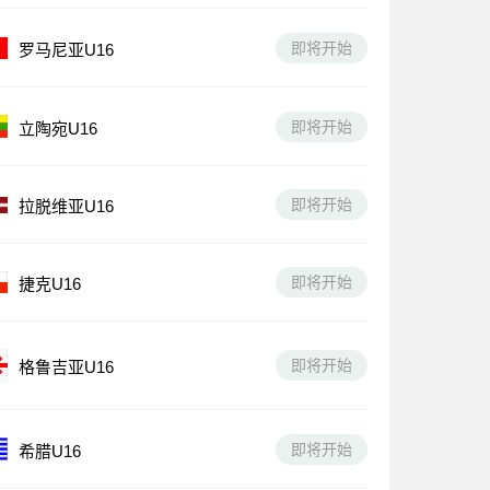
即将开始
罗马尼亚U16
即将开始
立陶宛U16
即将开始
拉脱维亚U16
即将开始
捷克U16
即将开始
格鲁吉亚U16
即将开始
希腊U16