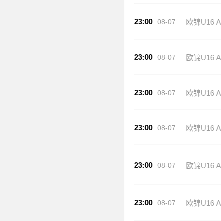
23:00
08-07
欧锦U16 A
23:00
08-07
欧锦U16 A
23:00
08-07
欧锦U16 A
23:00
08-07
欧锦U16 A
23:00
08-07
欧锦U16 A
23:00
08-07
欧锦U16 A