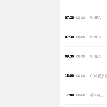
07:30
WNBA
08-08
07:30
WNBA
08-08
09:30
WNBA
08-08
15:00
08-08
CBA夏季
17:00
08-08
菲MPBL