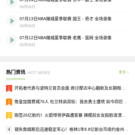
08月08日
07月13日NBA赌城夏季联赛 国王 - 奇才 全场录像
08月08日
07月12日NBA赌城夏季联赛 老鹰 - 篮网 全场录像
08月08日
热门资讯
HOT NEWS
更多 +
1
开拓者代表与波特兰官员会面 商讨摩达中心翻新及长期租约事宜
2
詹皇加盟费城76人 杜兰特讽双标：我去勇士遭喷 如今四巨头却被赞
3
刚签26亿新约！火箭悍将伊森遭家暴 辣模前女友殴脸泼漂白水
4
错失詹姆斯后迅速稳定军心！格林1年8.8亿新台币续约金州勇士辅佐库里