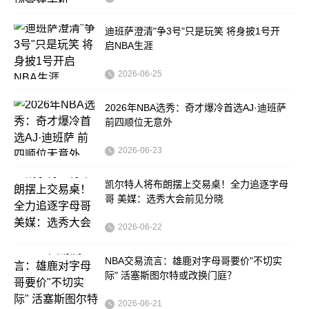
迪班萨澄清"争3号"只是玩笑 将身披1号开
启NBA生涯
2026-06-25
2026年NBA选秀：奇才爆冷首选AJ·迪班萨
前四顺位无意外
2026-06-23
凯尔特人将布朗摆上交易桌！全力追逐字母
哥 美媒：选秀大会前见分晓
2026-06-22
NBA交易流言：雄鹿对字母哥要价"不切实
际" 活塞斯图尔特或改换门庭？
2026-06-21