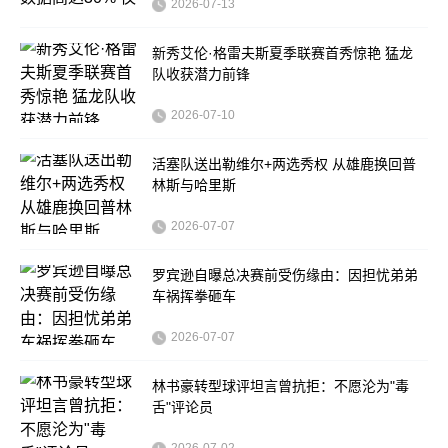
2026-07-13
新秀艾伦·格雷夫斯夏季联赛首秀惊艳 猛龙
队收获潜力前锋
2026-07-10
活塞队送出勒维尔+两选秀权 从雄鹿换回普
林斯与哈里斯
2026-07-07
罗宾逊自曝总决赛前受伤缘由：因担忧弟弟
车祸挥拳砸车
2026-07-07
林书豪转型球评坦言曾抗拒：不愿沦为"毒
舌"评论员