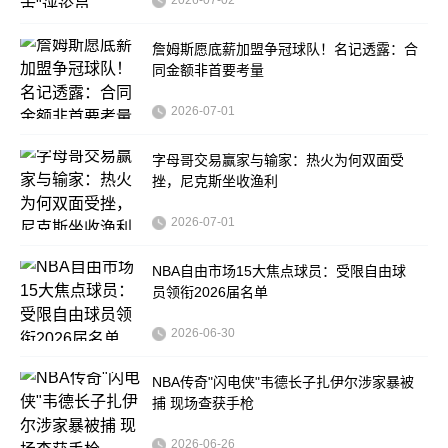
2026-07-02
詹姆斯愿底薪加盟争冠球队！名记透露：合
同金额非首要考量
2026-07-01
字母哥交易赢家与输家：热火为何双面受
挫，尼克斯坐收渔利
2026-07-01
NBA自由市场15大焦点球员：受限自由球
员领衔2026届名单
2026-06-30
NBA传奇"闪电侠"韦德长子扎伊尔涉家暴被
捕 现场查获手枪
2026-06-26