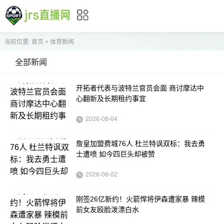
当前位置:
首页
>
体育新闻
全部新闻
开拓者代表与波特兰官员会面 商讨摩达中
心翻新及长期租约事宜
2026-08-04
詹皇加盟费城76人 杜兰特讽双标：我去勇
士遭喷 如今四巨头却被赞
2026-08-02
刚签26亿新约！火箭悍将伊森遭家暴 辣模
前女友殴脸泼漂白水