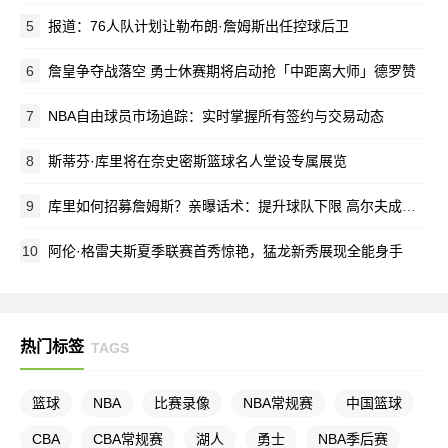
5
报道：76人队计划让勒布朗·詹姆斯出任控球后卫
6
詹皇争夺战落空 勇士休赛期将启动抢「中距离大师」德罗赞
7
NBA自由球员市场追踪：实时掌握所有签约与交易动态
8
斯蒂芬·库里将在奈史密斯篮球名人堂设专属展览
9
库里如何招募詹姆斯？亲曝话术：提升球队下限 高尔夫成关键
10
阿伦·格雷夫斯夏季联赛首秀惊艳，猛龙新秀展现全能身手
热门标签
TAGS
篮球
NBA
比赛录像
NBA常规赛
中国篮球
CBA
CBA常规赛
湖人
勇士
NBA季后赛