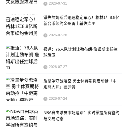
2026-07-31
错失詹姆斯后迅速稳定军心！格林1年8.8亿
新台币续约金州勇士辅佐库里
2026-07-28
报道：76人队计划让勒布朗·詹姆斯出任控
球后卫
2026-07-27
詹皇争夺战落空 勇士休赛期将启动抢「中
距离大师」德罗赞
2026-07-24
NBA自由球员市场追踪：实时掌握所有签约
与交易动态