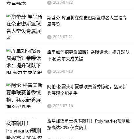
2026-07-22
斯蒂芬·库里将在奈史密斯篮球名人堂设专
属展览
2026-07-21
库里如何招募詹姆斯？亲曝话术：提升球队
下限 高尔夫成关键
2026-07-18
阿伦·格雷夫斯夏季联赛首秀惊艳，猛龙新
秀展现全能身手
2026-07-16
詹皇加盟勇士概率飙升！Polymarket预测数
据高达30% 仅次骑士