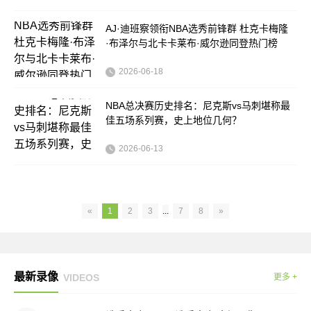
AJ·迪班察领衔NBA选秀前锋群 杜克卡梅隆
·布泽尔与北卡卡莱布·威尔逊同登热门榜
2026-06-18
NBA总决赛历史排名：尼克斯vs马刺堪称最
佳五场系列赛，史上地位几何？
2026-06-13
«
1
2
3
...
7
8
»
最新录像
VIDEOS
更多 +