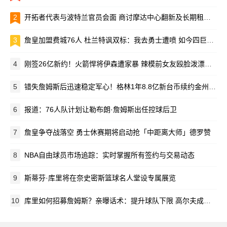
2
开拓者代表与波特兰官员会面 商讨摩达中心翻新及长期租约事宜
3
詹皇加盟费城76人 杜兰特讽双标：我去勇士遭喷 如今四巨头却被赞
4
刚签26亿新约！火箭悍将伊森遭家暴 辣模前女友殴脸泼漂白水
5
错失詹姆斯后迅速稳定军心！格林1年8.8亿新台币续约金州勇士辅佐库里
6
报道：76人队计划让勒布朗·詹姆斯出任控球后卫
7
詹皇争夺战落空 勇士休赛期将启动抢「中距离大师」德罗赞
8
NBA自由球员市场追踪：实时掌握所有签约与交易动态
9
斯蒂芬·库里将在奈史密斯篮球名人堂设专属展览
10
库里如何招募詹姆斯？亲曝话术：提升球队下限 高尔夫成关键