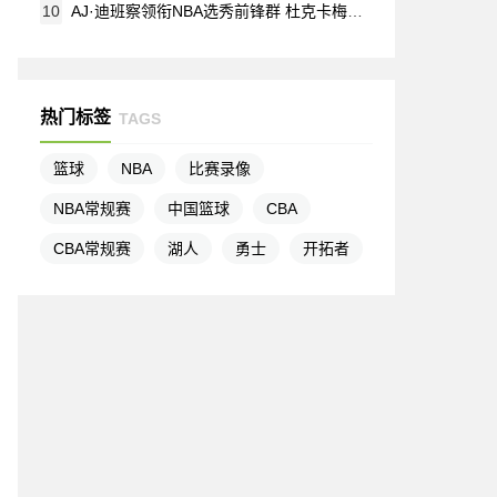
10
AJ·迪班察领衔NBA选秀前锋群 杜克卡梅隆·布泽尔与北卡卡莱布·威尔逊同登热门榜
热门标签
TAGS
篮球
NBA
比赛录像
NBA常规赛
中国篮球
CBA
CBA常规赛
湖人
勇士
开拓者