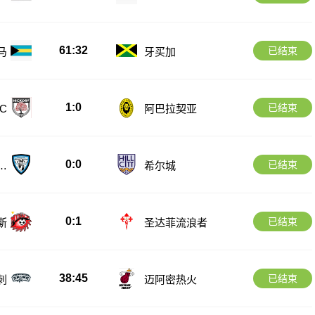
61:32
已结束
马
牙买加
1:0
已结束
C
阿巴拉契亚
0:0
已结束
球
希尔城
0:1
已结束
斯
圣达菲流浪者
38:45
已结束
刺
迈阿密热火