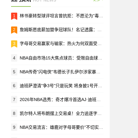
1
林书豪转型球评坦言曾抗拒：不愿沦为"毒舌"评论员
2
詹姆斯愿底薪加盟争冠球队！名记透露：合同金额非首要考量
3
字母哥交易赢家与输家：热火为何双面受挫，尼克斯坐收渔利
4
NBA自由市场15大焦点球员：受限自由球员领衔2026届名单
5
NBA传奇"闪电侠"韦德长子扎伊尔涉家暴被捕 现场查获手枪
6
迪班萨澄清"争3号"只是玩笑 将身披1号开启NBA生涯
7
2026年NBA选秀：奇才爆冷首选AJ·迪班萨 前四顺位无意外
8
凯尔特人将布朗摆上交易桌！全力追逐字母哥 美媒：选秀大会前见分晓
9
NBA交易流言：雄鹿对字母哥要价"不切实际" 活塞斯图尔特或改换门庭？