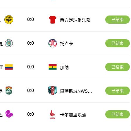
1
0:0
已结束
备
西方足球俱乐部
0:0
已结束
昆
托卢卡
0:0
已结束
亚
加纳
0:0
已结束
足
堪萨斯城NWSL
女足
0:0
已结束
巴
卡尔加里浪涌