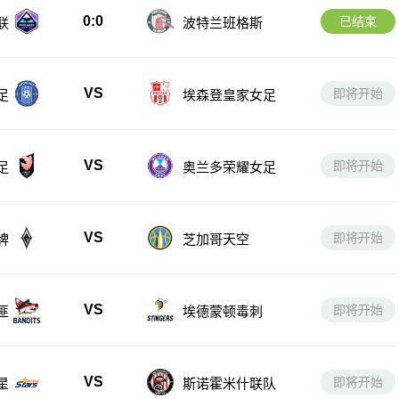
0:0
已结束
联
波特兰班格斯
VS
即将开始
足
埃森登皇家女足
VS
即将开始
足
奥兰多荣耀女足
VS
即将开始
牌
芝加哥天空
VS
即将开始
匪
埃德蒙顿毒刺
VS
即将开始
星
斯诺霍米什联队