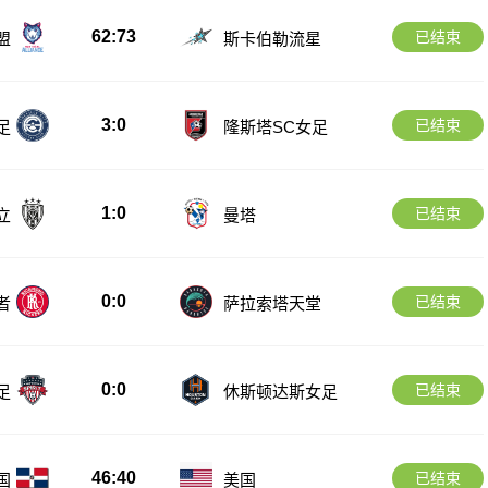
62:73
已结束
盟
斯卡伯勒流星
3:0
已结束
足
隆斯塔SC女足
1:0
已结束
立
曼塔
0:0
已结束
者
萨拉索塔天堂
0:0
已结束
足
休斯顿达斯女足
46:40
已结束
国
美国