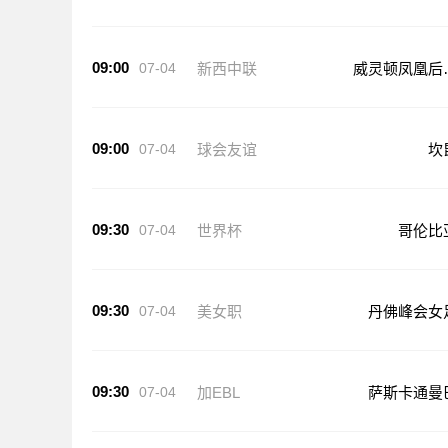
09:00
07-04
新西中联
威灵顿凤凰后
队
09:00
07-04
球会友谊
坎
09:30
07-04
世界杯
哥伦比
09:30
07-04
美女职
丹佛峰会女
09:30
07-04
加EBL
萨斯卡通曼