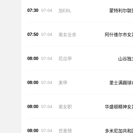
07:30
07-04
加EBL
蒙特利尔联
07:50
07-04
美女业余
阿什维尔市女
08:00
07-04
厄瓜甲
山谷独
08:00
07-04
美甲
里士满踢球
08:00
07-04
美女职
华盛顿精神女
08:00
07-04
世美预
多米尼加共和