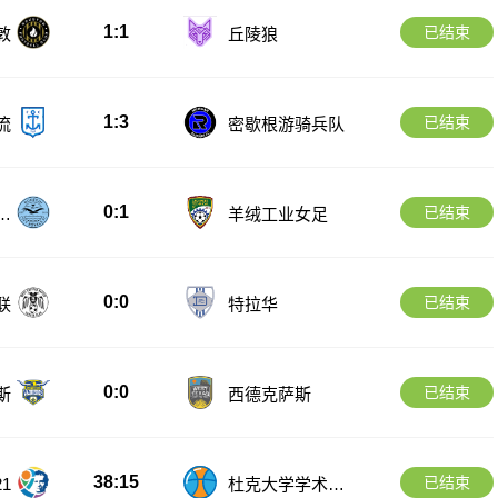
1:1
已结束
敦
丘陵狼
1:3
已结束
流
密歇根游骑兵队
0:1
已结束
女
羊绒工业女足
0:0
已结束
联
特拉华
0:0
已结束
斯
西德克萨斯
38:15
已结束
1
杜克大学学术U2