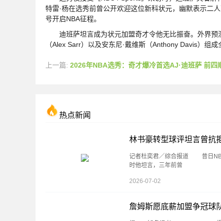
特雷·杨在选秀前曾公开欢迎这位新科状元，幽默表示二人
号开启NBA征程。
迪班萨坦言成为状元加盟奇才令他无比振奋。外界预测他将与特
（Alex Sarr）以及安东尼·戴维斯（Anthony Da
上一篇:
2026年NBA选秀：奇才爆冷首选AJ·迪班萨 前四顺位无意
热点新闻
林书豪转型球评坦言曾抗拒
记者杜奕君／综合报道 昔日NB
时他坦言，三年前曾
2026-07-02
詹姆斯愿底薪加盟争冠球