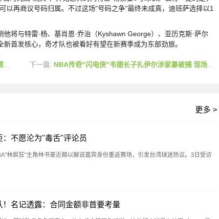
可以再商议号码归属。不过这场"号码之争"最终未成真，迪班萨选择以1
雷·杨、基肖恩·乔治（Kyshawn George）、亚历克斯·萨尔
vis）组成全新首发核心，奇才队也被看好有望在新赛季成为东部劲旅。
外
下一篇:
NBA传奇"闪电侠"韦德长子扎伊尔涉家暴被捕 现场查获手枪
更多 >
：不愿沦为"毒舌"评论员
A"林疯狂"主角林书豪近期以解说嘉宾身份重返赛场，引发台湾球迷热议。3日受访
队！名记透露：合同金额非首要考量