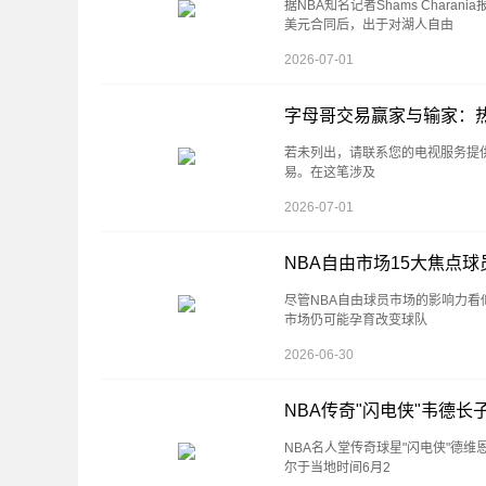
据NBA知名记者Shams Char
美元合同后，出于对湖人自由
2026-07-01
字母哥交易赢家与输家：
若未列出，请联系您的电视服务提
易。在这笔涉及
2026-07-01
NBA自由市场15大焦点球
尽管NBA自由球员市场的影响力
市场仍可能孕育改变球队
2026-06-30
NBA传奇"闪电侠"韦德
NBA名人堂传奇球星"闪电侠"德维
尔于当地时间6月2