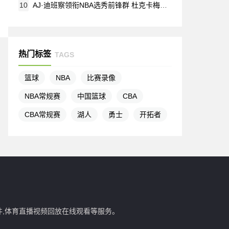
10
AJ·迪班察领衔NBA选秀前锋群 杜克卡梅隆·布泽尔与北卡卡莱布·威尔逊同登热门榜
热门标签
TAGS
篮球
NBA
比赛录像
NBA常规赛
中国篮球
CBA
CBA常规赛
湖人
勇士
开拓者
件,体育直播视频回放在线观看等服务。