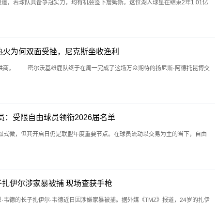
ania报道，若球队具备争冠实力，均有机会签下詹姆斯。这位湖人球星在结束2年1.01亿
热火为何双面受挫，尼克斯坐收渔利
供商。 密尔沃基雄鹿队终于在周一完成了这场万众期待的扬尼斯·阿德托昆博交
员：受限自由球员领衔2026届名单
看似式微，但其开启日仍是联盟年度重要节点。在球员流动以交易为主的当下，自由
长子扎伊尔涉家暴被捕 现场查获手枪
恩·韦德的长子扎伊尔·韦德近日因涉嫌家暴被捕。据外媒《TMZ》报道，24岁的扎伊