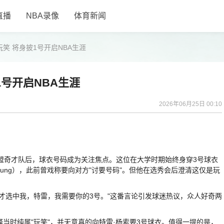
直播
NBA录像
体育新闻
玩笑 将身披1号开启NBA生涯
1号开启NBA生涯
2026年06月25日 00:10
正式加盟奇才队后，球衣号码成为关注焦点。这位在大学时期始终身穿3号球衣
Young），此前曾戏称要向对方"讨要号码"。但他在选秀会后澄清这仅是玩
果奇才选中我，特雷，我需要你的3号。"这番言论引发球迷热议，众人好奇两
解释当时纯属"玩笑"，并无意真的向特雷·杨索要3号球衣。值得一提的是，