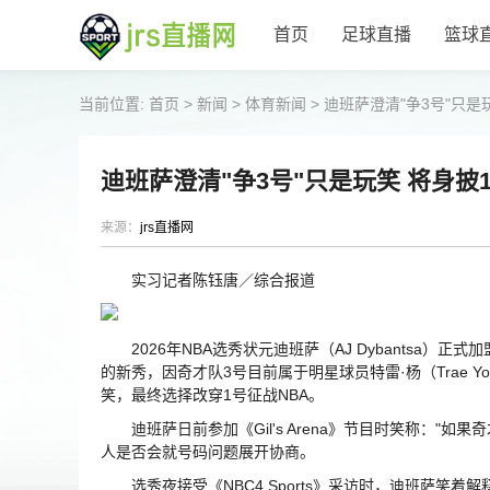
首页
足球直播
篮球
当前位置:
首页
>
新闻
>
体育新闻
>
迪班萨澄清"争3号"只是
迪班萨澄清"争3号"只是玩笑 将身披
来源：
jrs直播网
实习记者陈钰唐／综合报道
2026年NBA选秀状元迪班萨（AJ Dybantsa）
的新秀，因奇才队3号目前属于明星球员特雷·杨（Trae 
笑，最终选择改穿1号征战NBA。
迪班萨日前参加《Gil's Arena》节目时笑称："如
人是否会就号码问题展开协商。
选秀夜接受《NBC4 Sports》采访时，迪班萨笑着