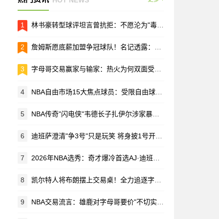
1
林书豪转型球评坦言曾抗拒：不愿沦为"毒舌"评论员
2
詹姆斯愿底薪加盟争冠球队！名记透露：合同金额非首要考量
3
字母哥交易赢家与输家：热火为何双面受挫，尼克斯坐收渔利
4
NBA自由市场15大焦点球员：受限自由球员领衔2026届名单
5
NBA传奇"闪电侠"韦德长子扎伊尔涉家暴被捕 现场查获手枪
6
迪班萨澄清"争3号"只是玩笑 将身披1号开启NBA生涯
7
2026年NBA选秀：奇才爆冷首选AJ·迪班萨 前四顺位无意外
8
凯尔特人将布朗摆上交易桌！全力追逐字母哥 美媒：选秀大会前见分晓
9
NBA交易流言：雄鹿对字母哥要价"不切实际" 活塞斯图尔特或改换门庭？