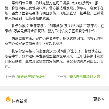
案件细节显示，伯班克警方在周日凌晨5点30分接到911报
警，称现场传出女性尖叫声。警方抵达后发现扎伊尔与一名女子在
场，该女子面部及身体有明显割伤，现场还查获一把手枪。虽然救
护人员赶到，但伤者拒绝就医。
扎伊尔被控"重罪家暴"、"刑事威胁"及"非法监禁"三项罪名，在
缴纳5万美元保释金后获释。警方已对该女子签发紧急保护令。
伯班克警方表示案件仍在调查中，拒绝透露细节。洛杉矶县检
察官办公室证实尚未收到正式起诉材料。
扎伊尔是韦德与前妻西奥沃恩·芬切斯所生长子，曾就读塞拉
峡谷中学，效力过NBA发展联盟盐湖城星光队，近年辗转南非和澳
门职业联赛。此次涉家暴重罪震惊体坛，其父韦德尚未对此公开置
评。
上一篇:
迪班萨澄清"争3号"只是玩笑 将身披1号开启NBA生涯
下一篇:
NBA自由市场15大焦点球员：受限自由球员领衔2026届名单
更多 >
热点新闻