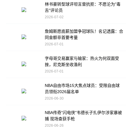
林书豪转型球评坦言曾抗拒：不愿沦为"毒
舌"评论员
2026-07-02
詹姆斯愿底薪加盟争冠球队！名记透露：合
同金额非首要考量
2026-07-01
字母哥交易赢家与输家：热火为何双面受
挫，尼克斯坐收渔利
2026-07-01
NBA自由市场15大焦点球员：受限自由球
员领衔2026届名单
2026-06-30
NBA传奇"闪电侠"韦德长子扎伊尔涉家暴被
捕 现场查获手枪
2026-06-26