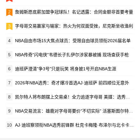
2
詹姆斯愿底薪加盟争冠球队！名记透露：合同金额非首要考量
3
字母哥交易赢家与输家：热火为何双面受挫，尼克斯坐收渔利
4
NBA自由市场15大焦点球员：受限自由球员领衔2026届名单
5
NBA传奇"闪电侠"韦德长子扎伊尔涉家暴被捕 现场查获手枪
6
迪班萨澄清"争3号"只是玩笑 将身披1号开启NBA生涯
7
2026年NBA选秀：奇才爆冷首选AJ·迪班萨 前四顺位无意外
8
凯尔特人将布朗摆上交易桌！全力追逐字母哥 美媒：选秀大会前见分晓
9
NBA交易流言：雄鹿对字母哥要价"不切实际" 活塞斯图尔特或改换门庭？
10
AJ·迪班察领衔NBA选秀前锋群 杜克卡梅隆·布泽尔与北卡卡莱布·威尔逊同登热门榜