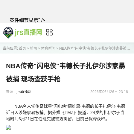
案件细节显示" />
当前位置:
首页
>
新闻
>
体育新闻
>
NBA传奇"闪电侠"韦德长子扎伊尔涉家暴被捕 现场查获手枪
NBA传奇"闪电侠"韦德长子扎伊尔涉家暴
被捕 现场查获手枪
来源：
jrs直播网
2026年06月26日 23:18
NBA名人堂传奇球星"闪电侠"德维恩·韦德的长子扎伊尔·韦德
近日因涉嫌家暴被捕。据外媒《TMZ》报道，24岁的扎伊尔于当
地时间6月21日在伯班克被警方拘留，目前已保释获释。