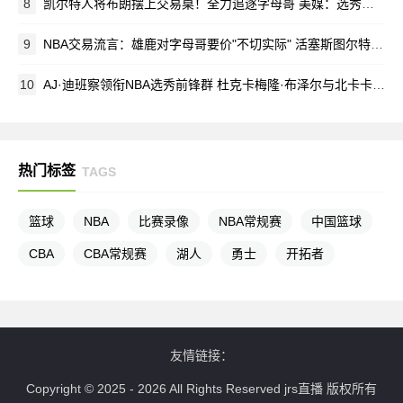
8
凯尔特人将布朗摆上交易桌！全力追逐字母哥 美媒：选秀大会前见分晓
9
NBA交易流言：雄鹿对字母哥要价"不切实际" 活塞斯图尔特或改换门庭？
10
AJ·迪班察领衔NBA选秀前锋群 杜克卡梅隆·布泽尔与北卡卡莱布·威尔逊同登热门榜
热门标签
TAGS
篮球
NBA
比赛录像
NBA常规赛
中国篮球
CBA
CBA常规赛
湖人
勇士
开拓者
友情链接：
Copyright © 2025 - 2026 All Rights Reserved
jrs直播
版权所有