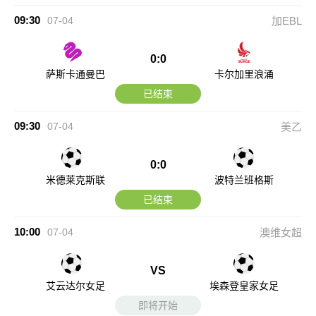
09:30
07-04
加EBL
0:0
萨斯卡通曼巴
卡尔加里浪涌
已结束
09:30
07-04
美乙
0:0
米德莱克斯联
波特兰班格斯
已结束
10:00
07-04
澳维女超
VS
艾云达尔女足
埃森登皇家女足
即将开始