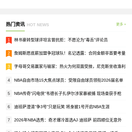
热门资讯
HOT NEWS
更多 +
1
林书豪转型球评坦言曾抗拒：不愿沦为"毒舌"评论员
2
詹姆斯愿底薪加盟争冠球队！名记透露：合同金额非首要考量
3
字母哥交易赢家与输家：热火为何双面受挫，尼克斯坐收渔利
4
NBA自由市场15大焦点球员：受限自由球员领衔2026届名单
5
NBA传奇"闪电侠"韦德长子扎伊尔涉家暴被捕 现场查获手枪
6
迪班萨澄清"争3号"只是玩笑 将身披1号开启NBA生涯
7
2026年NBA选秀：奇才爆冷首选AJ·迪班萨 前四顺位无意外