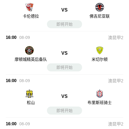
VS
卡伦德拉
佛吉尼亚联
即将开始
16:00
08-09
澳昆甲2
VS
摩顿城精英后备队
米切尔顿
即将开始
16:00
08-09
澳昆甲2
VS
松山
布里斯班骑士
即将开始
16:00
08-09
澳昆甲2