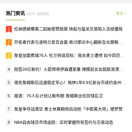
热门资讯
HOT NEWS
更多 +
1
伦纳德被曝第二起秘密赞助案 快船与猛龙交易陷入冻结僵局
2
开拓者代表与波特兰官员会面 商讨摩达中心翻新及长期租约事宜
3
詹皇加盟费城76人 杜兰特讽双标：我去勇士遭喷 如今四巨头却被赞
4
刚签26亿新约！火箭悍将伊森遭家暴 辣模前女友殴脸泼漂白水
5
错失詹姆斯后迅速稳定军心！格林1年8.8亿新台币续约金州勇士辅佐库里
6
报道：76人队计划让勒布朗·詹姆斯出任控球后卫
7
詹皇争夺战落空 勇士休赛期将启动抢「中距离大师」德罗赞
8
NBA自由球员市场追踪：实时掌握所有签约与交易动态