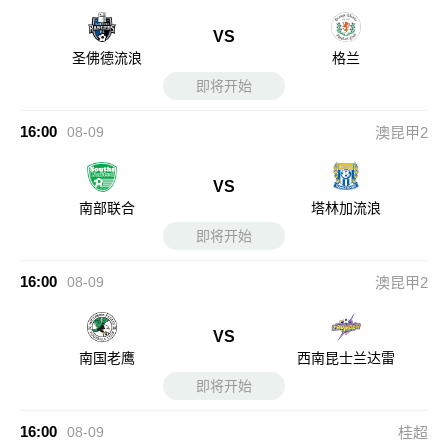
VS
圣佛德流浪
格兰
即将开始
16:00
08-09
澳昆甲2
VS
南部联合
塔林加流浪
即将开始
16:00
08-09
澳昆甲2
VS
南国老鹰
西南昆士兰达雷
即将开始
16:00
08-09
桂超