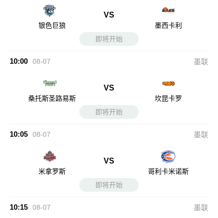
VS
银色巨狼
墨西卡利
即将开始
10:00
08-07
墨联
VS
桑托斯圣路易斯
坎昆卡罗
即将开始
10:05
08-07
墨联
VS
米拿罗斯
哥利卡米诺斯
即将开始
10:15
08-07
墨联