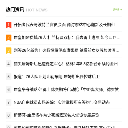
热门资讯
HOT NEWS
更多 +
1
开拓者代表与波特兰官员会面 商讨摩达中心翻新及长期租约事宜
2
詹皇加盟费城76人 杜兰特讽双标：我去勇士遭喷 如今四巨头却被赞
3
刚签26亿新约！火箭悍将伊森遭家暴 辣模前女友殴脸泼漂白水
4
错失詹姆斯后迅速稳定军心！格林1年8.8亿新台币续约金州勇士辅佐库里
5
报道：76人队计划让勒布朗·詹姆斯出任控球后卫
6
詹皇争夺战落空 勇士休赛期将启动抢「中距离大师」德罗赞
7
NBA自由球员市场追踪：实时掌握所有签约与交易动态
8
斯蒂芬·库里将在奈史密斯篮球名人堂设专属展览