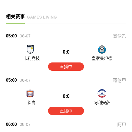
相关赛事
GAMES LIVING
05:00
08-07
哥伦乙
0:0
卡利竞技
皇家桑坦德
直播中
05:00
08-07
哥伦甲
0:0
茨高
阿利安萨
直播中
06:00
08-07
阿甲