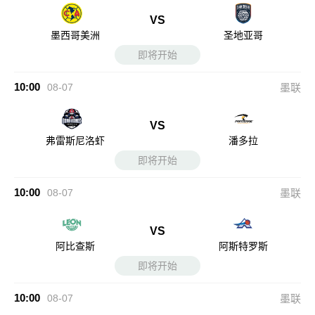
VS
墨西哥美洲
圣地亚哥
即将开始
10:00
08-07
墨联
VS
弗雷斯尼洛虾
潘多拉
即将开始
10:00
08-07
墨联
VS
阿比查斯
阿斯特罗斯
即将开始
10:00
08-07
墨联