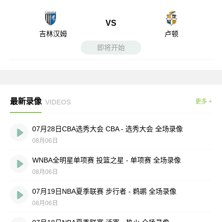
VS
吉林汉姆
卢顿
即将开始
最新录像
VIDEOS
更多 +
07月28日CBA选秀大会 CBA - 选秀大会 全场录像
08月06日
WNBA全明星单项赛 投篮之星 - 单项赛 全场录像
08月06日
07月19日NBA夏季联赛 步行者 - 鹈鹕 全场录像
08月06日