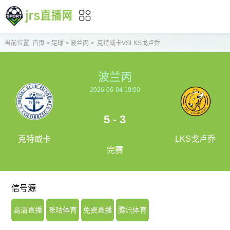
当前位置:
首页
>
足球
>
波兰丙
>
克特威卡VSLKS戈卢乔
波兰丙
2026-06-04 19:00
5 - 3
克特威卡
LKS戈卢乔
完赛
信号源
高清直播
咪咕体育
免费直播
腾讯体育