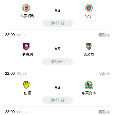
VS
布罗姆利
雷丁
即将开始
22:00
08-06
英联杯
VS
伯恩利
诺茨郡
即将开始
22:00
08-06
英联杯
VS
伯顿
布莱克本
即将开始
22:00
08-06
英联杯