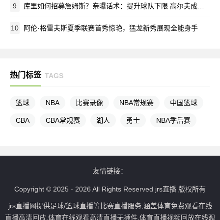
9
库里如何招募詹姆斯？亲曝话术：提升球队下限 高尔夫成关键
10
阿伦·格雷夫斯夏季联赛首秀惊艳，猛龙新秀展现全能身手
热门标签
TAGS
篮球
NBA
比赛录像
NBA常规赛
中国篮球
CBA
CBA常规赛
湖人
勇士
NBA季后赛
友情链接：
Copyright © 2025 - 2026 All Rights Reserved
jrs直播
版权所有
jrs直播网提供足球/篮球直播等比赛直播服务,涵盖体育免费观看在线
直播高清回放,体育在线观看高清直播无插件,体育直播视频回放在线观