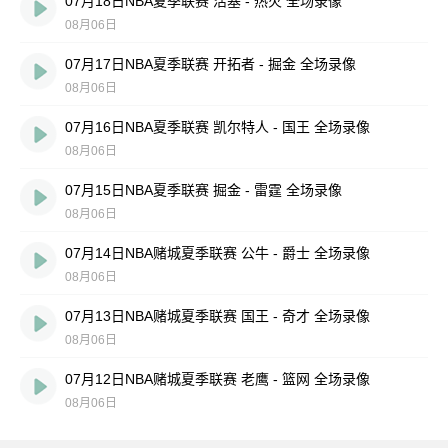
07月18日NBA夏季联赛 活塞 - 热火 全场录像
08月06日
07月17日NBA夏季联赛 开拓者 - 掘金 全场录像
08月06日
07月16日NBA夏季联赛 凯尔特人 - 国王 全场录像
08月06日
07月15日NBA夏季联赛 掘金 - 雷霆 全场录像
08月06日
07月14日NBA赌城夏季联赛 公牛 - 爵士 全场录像
08月06日
07月13日NBA赌城夏季联赛 国王 - 奇才 全场录像
08月06日
07月12日NBA赌城夏季联赛 老鹰 - 篮网 全场录像
08月06日