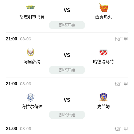
VS
胡志明市飞翼
西贡热火
即将开始
21:00
08-06
也门甲
VS
阿里萨纳
哈德瑞马特
即将开始
21:00
08-06
也门甲
VS
海拉尔荷达
史兰姆
即将开始
21:00
08-06
也门甲