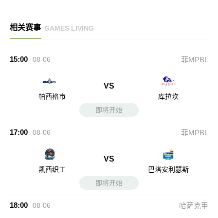
相关赛事
GAMES LIVING
15:00
08-06
菲MPBL
VS
帕西格市
库拉坎
即将开始
17:00
08-06
菲MPBL
VS
凯西织工
巴塔安利瑟斯
即将开始
18:00
08-06
哈萨克甲