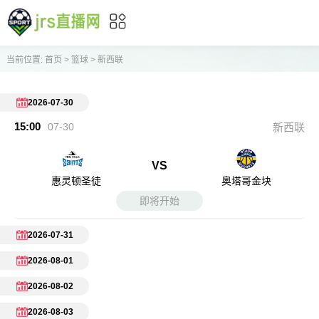
当前位置:
首页
>
篮球
>
新西联
2026-07-30
15:00
07-30
新西联
VS
惠灵顿圣徒
奥塔哥金块
即将开始
2026-07-31
2026-08-01
2026-08-02
2026-08-03